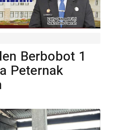
den Berbobot 1
ra Peternak
m