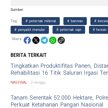
Sumber:
Tag:
# peternak milenial
# banmas
# keswa
# penyakit menular
# peternak sapi
# hewan 
Share:
BERITA TERKAIT
Tingkatkan Produktifitas Panen, Dist
Rehabilitasi 16 Titik Saluran Irgasi Ter
NASIONAL
2 minggu
Tanam Serentak 52.000 Hektare, Polr
Perkuat Ketahanan Pangan Nasional