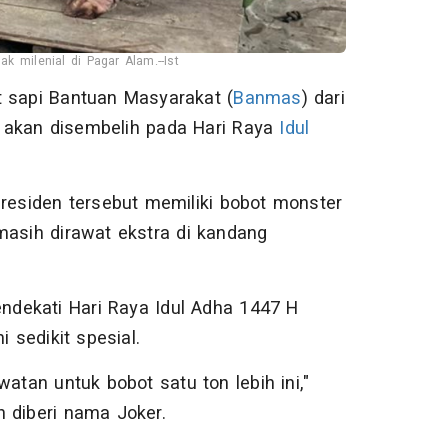
k milenial di Pagar Alam.--Ist
t sapi Bantuan Masyarakat (
Banmas
) dari
 akan disembelih pada Hari Raya
Idul
esiden tersebut memiliki bobot monster
 masih dirawat ekstra di kandang
dekati Hari Raya Idul Adha 1447 H
 sedikit spesial.
atan untuk bobot satu ton lebih ini,"
 diberi nama Joker.