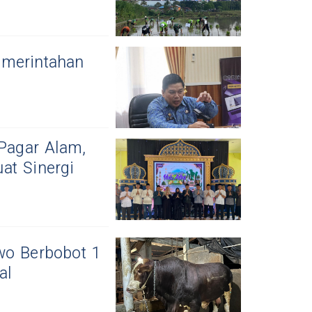
emerintahan
 Pagar Alam,
at Sinergi
wo Berbobot 1
al