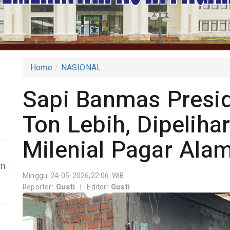
Home
NASIONAL
m
Sapi Banmas Presi
Ton Lebih, Dipeliha
Milenial Pagar Ala
an
Minggu 24-05-2026,22:06 WIB
Reporter:
Gusti
|
Editor:
Gusti