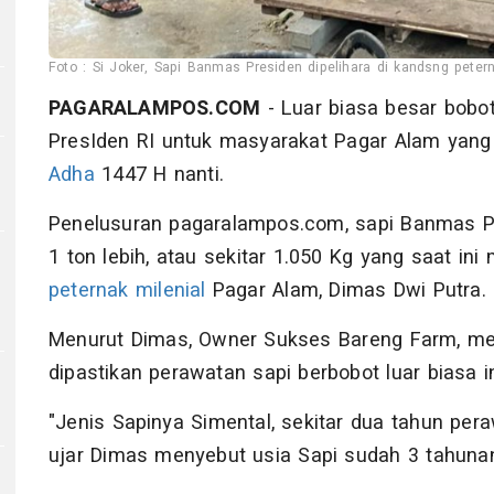
Foto : Si Joker, Sapi Banmas Presiden dipelihara di kandsng peterna
PAGARALAMPOS.COM
- Luar biasa besar bobo
PresIden RI untuk masyarakat Pagar Alam yang
Adha
1447 H nanti.
Penelusuran pagaralampos.com, sapi Banmas Pr
1 ton lebih, atau sekitar 1.050 Kg yang saat ini
peternak milenial
Pagar Alam, Dimas Dwi Putra.
Menurut Dimas, Owner Sukses Bareng Farm, men
dipastikan perawatan sapi berbobot luar biasa ini
"Jenis Sapinya Simental, sekitar dua tahun peraw
ujar Dimas menyebut usia Sapi sudah 3 tahunan