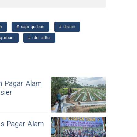
n
# sapi qurban
# distan
qurban
# idul adha
an Pagar Alam
sier
es Pagar Alam