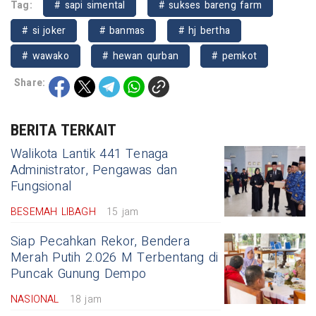
Tag:
# sapi simental
# sukses bareng farm
# si joker
# banmas
# hj bertha
# wawako
# hewan qurban
# pemkot
Share:
BERITA TERKAIT
Walikota Lantik 441 Tenaga
Administrator, Pengawas dan
Fungsional
BESEMAH LIBAGH
15 jam
Siap Pecahkan Rekor, Bendera
Merah Putih 2.026 M Terbentang di
Puncak Gunung Dempo
NASIONAL
18 jam