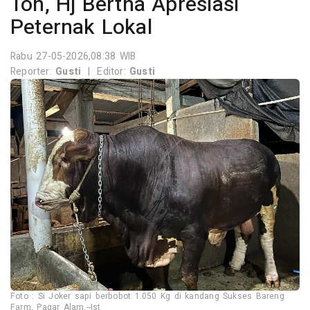
Ton, Hj Bertha Apresiasi
Peternak Lokal
Rabu 27-05-2026,08:38 WIB
Reporter:
Gusti
|
Editor:
Gusti
Foto : Si Joker sapi berbobot 1.050 Kg di kandang Sukses Bareng
Farm, Pagar Alam.--Ist