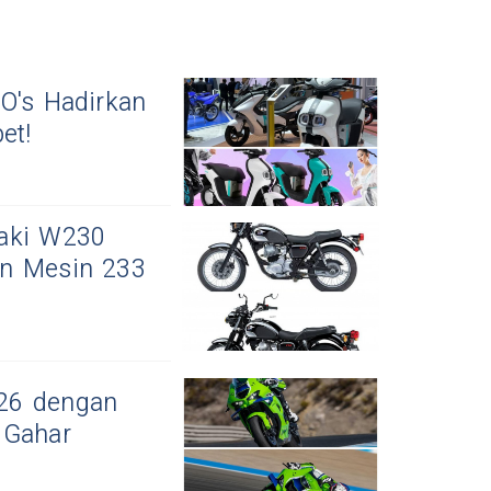
O's Hadirkan
et!
saki W230
an Mesin 233
026 dengan
 Gahar