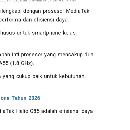
lan, Bacalah Ulasannya di Sini!-Foto: net-
ilengkapi dengan prosesor MediaTek
erforma dan efisiensi daya.
 khusus untuk smartphone kelas
apan inti prosesor yang mencakup dua
A55 (1.8 GHz).
 yang cukup baik untuk kebutuhan
dona Tahun 2026
iaTek Helio G85 adalah efisiensi daya