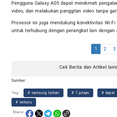
Pengguna Galaxy A05 dapat menikmati pengalam
video, dan melakukan panggilan video tanpa ga
Prosesor ini juga mendukung konektivitas Wi-F
untuk terhubung dengan perangkat lain dengan
1
2
3
Cek Berita dan Artikel lai
Sumber:
Tag:
# samsung terbari
# 1 jutaan
# dapat
# terbaru
Share: