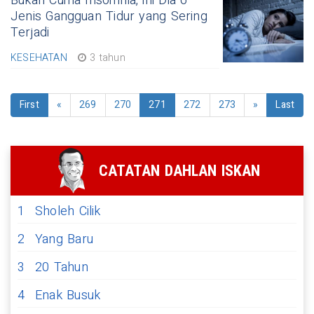
Bukan Cuma Insomnia, ini Dia 6
Jenis Gangguan Tidur yang Sering
Terjadi
KESEHATAN
3 tahun
First
«
269
270
271
272
273
»
Last
CATATAN DAHLAN ISKAN
1
Sholeh Cilik
2
Yang Baru
3
20 Tahun
4
Enak Busuk