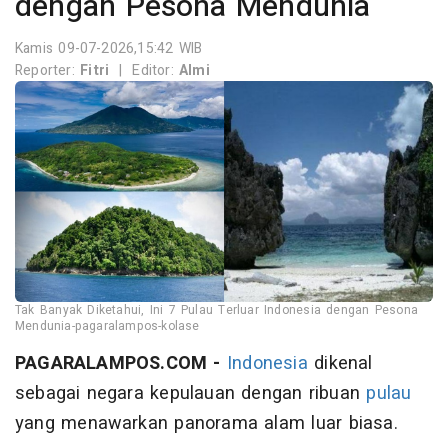
dengan Pesona Mendunia
Kamis 09-07-2026,15:42 WIB
Reporter:
Fitri
|
Editor:
Almi
Tak Banyak Diketahui, Ini 7 Pulau Terluar Indonesia dengan Pesona
Mendunia-pagaralampos-kolase
PAGARALAMPOS.COM -
Indonesia
dikenal
sebagai negara kepulauan dengan ribuan
pulau
yang menawarkan panorama alam luar biasa.