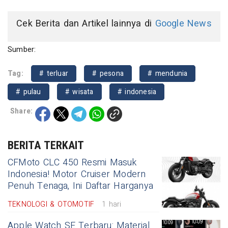
Cek Berita dan Artikel lainnya di
Google News
Sumber:
Tag:
# terluar
# pesona
# mendunia
# pulau
# wisata
# indonesia
Share:
BERITA TERKAIT
CFMoto CLC 450 Resmi Masuk
Indonesia! Motor Cruiser Modern
Penuh Tenaga, Ini Daftar Harganya
TEKNOLOGI & OTOMOTIF
1 hari
Apple Watch SE Terbaru: Material