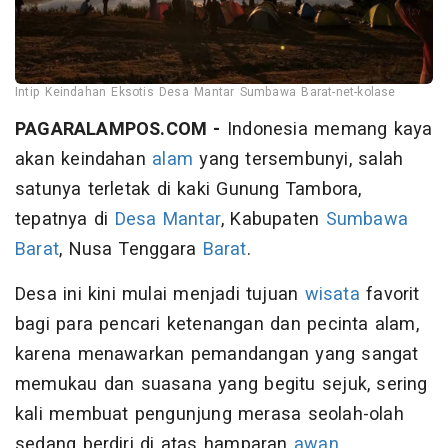
Intip Keindahan Eksotis Desa Mantar Sumbawa Barat-net-kolase
PAGARALAMPOS.COM -
Indonesia memang kaya
akan keindahan
alam
yang tersembunyi, salah
satunya terletak di kaki Gunung Tambora,
tepatnya di
Desa
Mantar
, Kabupaten
Sumbawa
Barat
, Nusa Tenggara
Barat
.
Desa ini kini mulai menjadi tujuan
wisata
favorit
bagi para pencari ketenangan dan pecinta alam,
karena menawarkan pemandangan yang sangat
memukau dan suasana yang begitu sejuk, sering
kali membuat pengunjung merasa seolah-olah
sedang berdiri di atas hamparan
awan
.