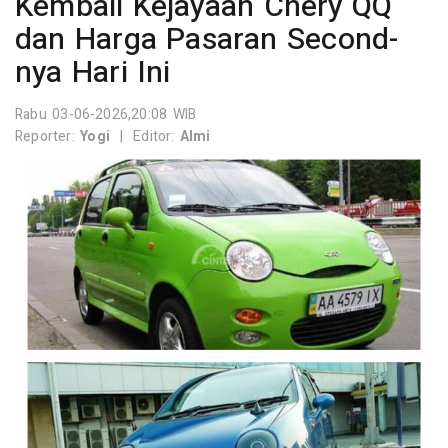
Kembali Kejayaan Chery QQ
dan Harga Pasaran Second-
nya Hari Ini
Rabu 03-06-2026,20:08 WIB
Reporter:
Yogi
|
Editor:
Almi