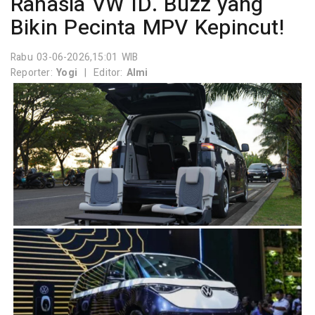
Rahasia VW ID. Buzz yang
Bikin Pecinta MPV Kepincut!
Rabu 03-06-2026,15:01 WIB
Reporter:
Yogi
|
Editor:
Almi