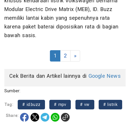
khusus kendaraan listrik Volkswagen bernama
Modular Electric Drive Matrix (MEB), ID. Buzz
memiliki lantai kabin yang sepenuhnya rata
karena paket baterai diposisikan rata di bagian
bawah sasis.
1
2
»
Cek Berita dan Artikel lainnya di
Google News
Sumber:
Tag:
# id.buzz
# mpv
# vw
# listrik
Share: