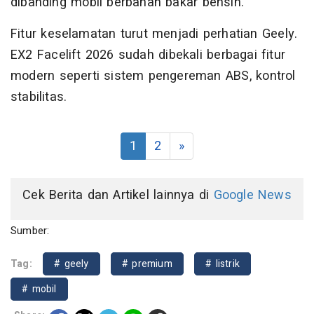
dibanding mobil berbahan bakar bensin.
Fitur keselamatan turut menjadi perhatian Geely.
EX2 Facelift 2026 sudah dibekali berbagai fitur
modern seperti sistem pengereman ABS, kontrol
stabilitas.
1
2
»
Cek Berita dan Artikel lainnya di
Google News
Sumber:
Tag:
# geely
# premium
# listrik
# mobil