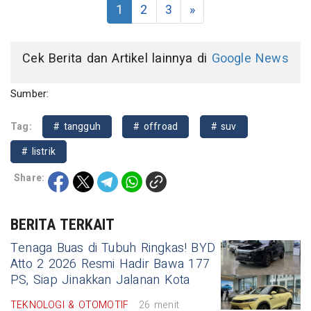
1
2
3
»
Cek Berita dan Artikel lainnya di
Google News
Sumber:
Tag:
# tangguh
# offroad
# suv
# listrik
Share:
BERITA TERKAIT
Tenaga Buas di Tubuh Ringkas! BYD
Atto 2 2026 Resmi Hadir Bawa 177
PS, Siap Jinakkan Jalanan Kota
TEKNOLOGI & OTOMOTIF
26 menit