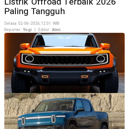
Listrik Offroad Terbaik 2026
Paling Tangguh
Selasa 02-06-2026,12:01 WIB
Reporter:
Yogi
|
Editor:
Almi