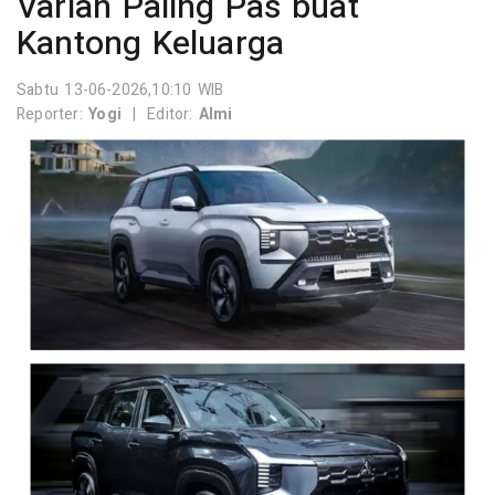
Varian Paling Pas buat
Kantong Keluarga
Sabtu 13-06-2026,10:10 WIB
Reporter:
Yogi
|
Editor:
Almi