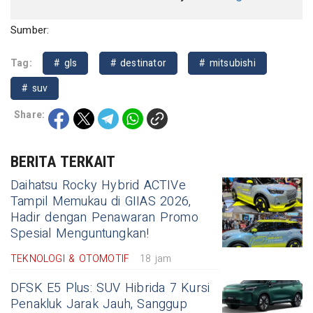
Sumber:
Tag:
# gls
# destinator
# mitsubishi
# suv
Share:
BERITA TERKAIT
Daihatsu Rocky Hybrid ACTIVe
Tampil Memukau di GIIAS 2026,
Hadir dengan Penawaran Promo
Spesial Menguntungkan!
TEKNOLOGI & OTOMOTIF
18 jam
DFSK E5 Plus: SUV Hibrida 7 Kursi
Penakluk Jarak Jauh, Sanggup