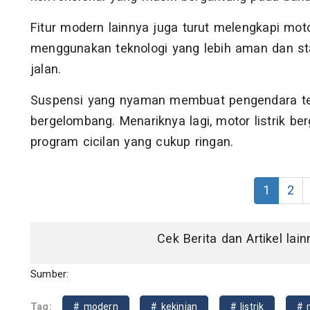
Fitur modern lainnya juga turut melengkapi moto
menggunakan teknologi yang lebih aman dan stab
jalan.
Suspensi yang nyaman membuat pengendara teta
bergelombang. Menariknya lagi, motor listrik be
program cicilan yang cukup ringan.
1
2
Cek Berita dan Artikel lai
Sumber:
Tag:
# modern
# kekinian
# listrik
# 