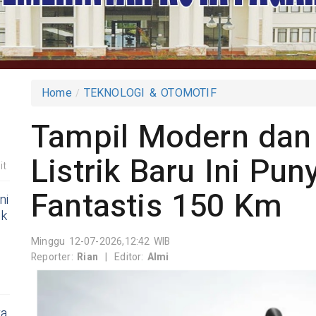
Home
TEKNOLOGI & OTOMOTIF
Tampil Modern dan
Listrik Baru Ini Pu
it
Fantastis 150 Km
ni
ik
Minggu 12-07-2026,12:42 WIB
Reporter:
Rian
|
Editor:
Almi
ra