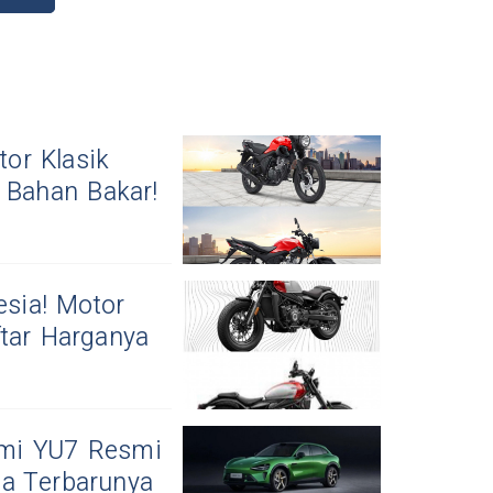
or Klasik
 Bahan Bakar!
sia! Motor
ftar Harganya
omi YU7 Resmi
ga Terbarunya