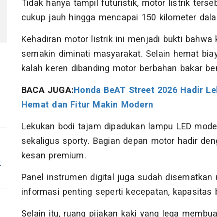
Tidak hanya tampil futuristik, motor listrik te
cukup jauh hingga mencapai 150 kilometer dala
Kehadiran motor listrik ini menjadi bukti bahwa
semakin diminati masyarakat. Selain hemat biay
kalah keren dibanding motor berbahan bakar be
BACA JUGA:
Honda BeAT Street 2026 Hadir L
Hemat dan Fitur Makin Modern
Lekukan bodi tajam dipadukan lampu LED moder
sekaligus sporty. Bagian depan motor hadir de
kesan premium.
t
Panel instrumen digital juga sudah disematka
informasi penting seperti kecepatan, kapasitas 
Selain itu, ruang pijakan kaki yang lega membu