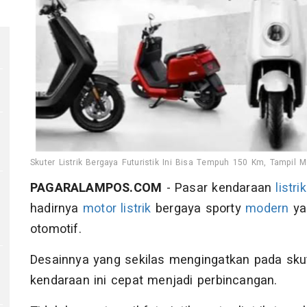
Skuter Listrik Bergaya Futuristik Ini Bisa Tempuh 150 Km, Tampil Mo
PAGARALAMPOS.COM
- Pasar kendaraan
listrik
hadirnya
motor
listrik
bergaya sporty
modern
ya
otomotif.
Desainnya yang sekilas mengingatkan pada sk
kendaraan ini cepat menjadi perbincangan.