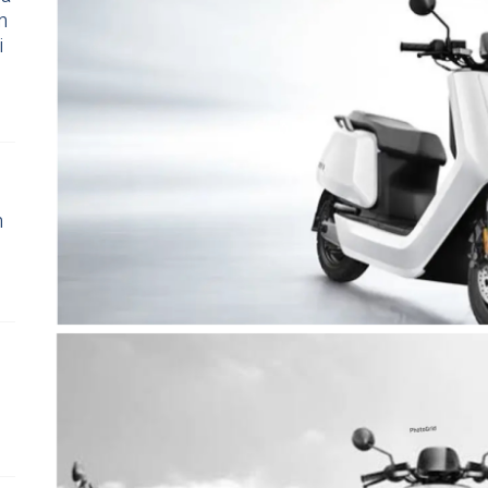
n
i
n