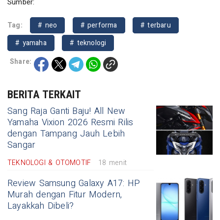
Sumber:
Tag:
# neo
# performa
# terbaru
# yamaha
# teknologi
Share:
BERITA TERKAIT
Sang Raja Ganti Baju! All New
Yamaha Vixion 2026 Resmi Rilis
dengan Tampang Jauh Lebih
Sangar
TEKNOLOGI & OTOMOTIF
18 menit
Review Samsung Galaxy A17: HP
Murah dengan Fitur Modern,
Layakkah Dibeli?