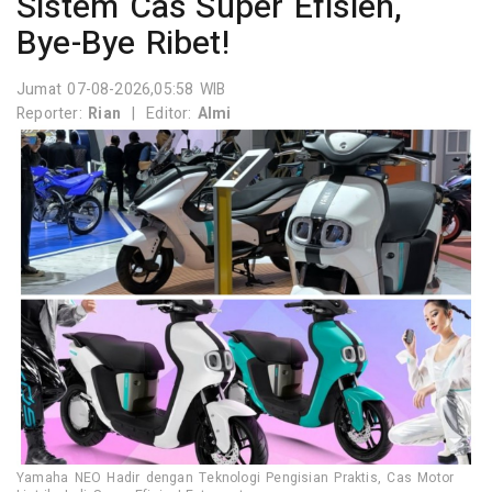
Sistem Cas Super Efisien,
Bye-Bye Ribet!
Jumat 07-08-2026,05:58 WIB
Reporter:
Rian
|
Editor:
Almi
Yamaha NEO Hadir dengan Teknologi Pengisian Praktis, Cas Motor