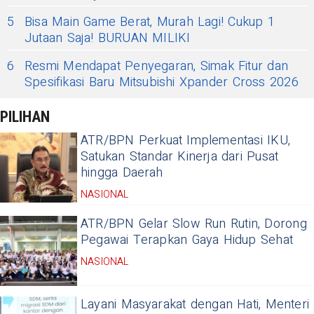
5
Bisa Main Game Berat, Murah Lagi! Cukup 1
Jutaan Saja! BURUAN MILIKI
6
Resmi Mendapat Penyegaran, Simak Fitur dan
Spesifikasi Baru Mitsubishi Xpander Cross 2026
PILIHAN
ATR/BPN Perkuat Implementasi IKU,
Satukan Standar Kinerja dari Pusat
hingga Daerah
NASIONAL
ATR/BPN Gelar Slow Run Rutin, Dorong
Pegawai Terapkan Gaya Hidup Sehat
NASIONAL
Layani Masyarakat dengan Hati, Menteri