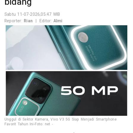
bidang
Sabtu 11-07-2026,05:47 WIB
Reporter:
Rian
|
Editor:
Almi
Unggul di Sektor Kamera, Vivo V3 5G Siap Menjadi Smartphone
Favorit Tahun Ini-Foto: net -