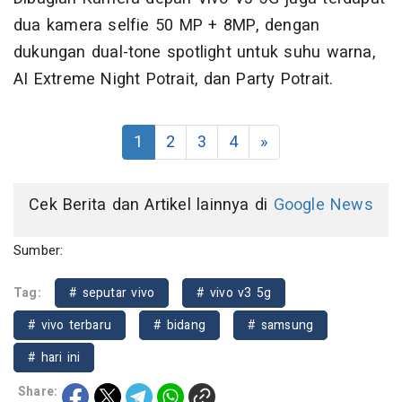
dua kamera selfie 50 MP + 8MP, dengan
dukungan dual-tone spotlight untuk suhu warna,
AI Extreme Night Potrait, dan Party Potrait.
1
2
3
4
»
Cek Berita dan Artikel lainnya di
Google News
Sumber:
Tag:
# seputar vivo
# vivo v3 5g
# vivo terbaru
# bidang
# samsung
# hari ini
Share: