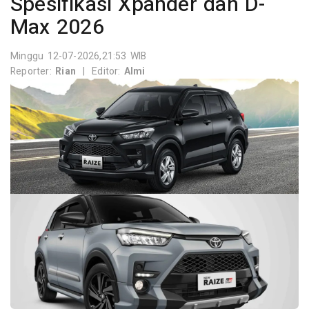
Spesifikasi Xpander dan D-
Max 2026
Minggu 12-07-2026,21:53 WIB
Reporter:
Rian
|
Editor:
Almi