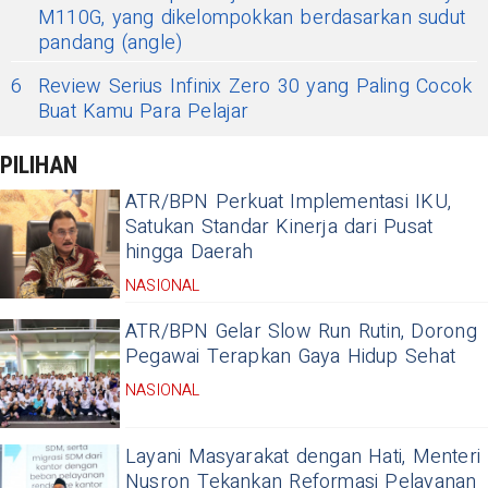
M110G, yang dikelompokkan berdasarkan sudut
pandang (angle)
6
Review Serius Infinix Zero 30 yang Paling Cocok
Buat Kamu Para Pelajar
PILIHAN
ATR/BPN Perkuat Implementasi IKU,
Satukan Standar Kinerja dari Pusat
hingga Daerah
NASIONAL
ATR/BPN Gelar Slow Run Rutin, Dorong
Pegawai Terapkan Gaya Hidup Sehat
NASIONAL
Layani Masyarakat dengan Hati, Menteri
Nusron Tekankan Reformasi Pelayanan