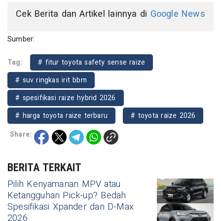
Cek Berita dan Artikel lainnya di
Google News
Sumber:
Tag:
# fitur toyota safety sense raize
# suv ringkas irit bbm
# spesifikasi raize hybrid 2026
# harga toyota raize terbaru
# toyota raize 2026
Share:
BERITA TERKAIT
Pilih Kenyamanan MPV atau
Ketangguhan Pick-up? Bedah
Spesifikasi Xpander dan D-Max
2026