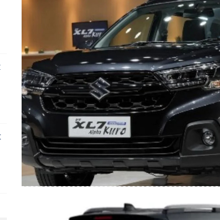
:
t
i