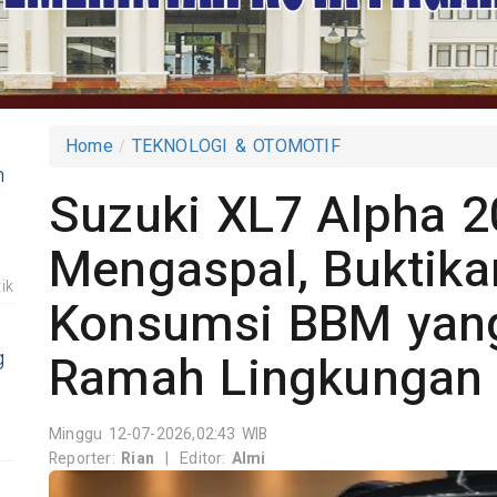
Home
TEKNOLOGI & OTOMOTIF
n
Suzuki XL7 Alpha 
Mengaspal, Buktika
ik
Konsumsi BBM yang 
Ramah Lingkungan
g
Minggu 12-07-2026,02:43 WIB
Reporter:
Rian
|
Editor:
Almi