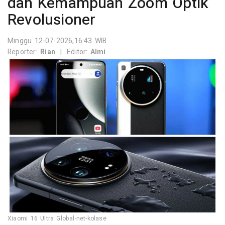
dan Kemampuan Zoom Optik
Revolusioner
Minggu 12-07-2026,16:43 WIB
Reporter:
Rian
|
Editor:
Almi
Xiaomi 16 Ultra Global-net-kolase