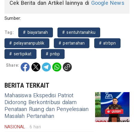
Cek Berita dan Artikel lainnya di
Google News
Sumber:
Tag:
# biayatanah
# sentuhtanahku
# pelayananpublik
# pertanahan
# atrbpn
# sertipikat
# pnbp
Share:
BERITA TERKAIT
Mahasiswa Ekspedisi Patriot
Didorong Berkontribusi dalam
Penataan Ruang dan Penyelesaian
Masalah Pertanahan
NASIONAL
6 hari