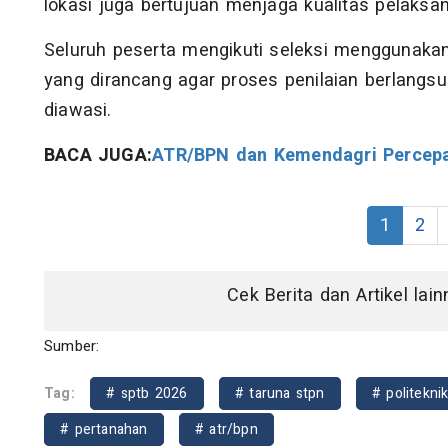
lokasi juga bertujuan menjaga kualitas pelaksa
Seluruh peserta mengikuti seleksi menggunak
yang dirancang agar proses penilaian berlangsu
diawasi.
BACA JUGA:
ATR/BPN dan Kemendagri Percepat
1
2
Cek Berita dan Artikel lai
Sumber:
Tag:
# sptb 2026
# taruna stpn
# politekni
# pertanahan
# atr/bpn