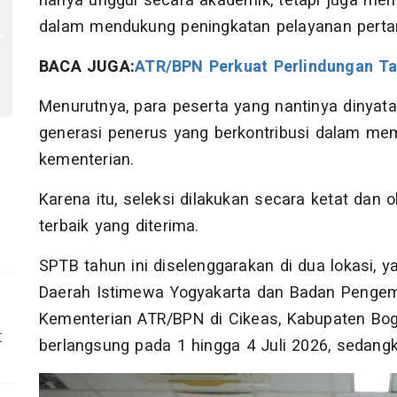
hanya unggul secara akademik, tetapi juga memil
dalam mendukung peningkatan pelayanan pertan
BACA JUGA:
ATR/BPN Perkuat Perlindungan Ta
Menurutnya, para peserta yang nantinya dinyat
generasi penerus yang berkontribusi dalam me
kementerian.
Karena itu, seleksi dilakukan secara ketat dan
terbaik yang diterima.
SPTB tahun ini diselenggarakan di dua lokasi, y
Daerah Istimewa Yogyakarta dan Badan Peng
Kementerian ATR/BPN di Cikeas, Kabupaten Bogo
t
berlangsung pada 1 hingga 4 Juli 2026, sedangka