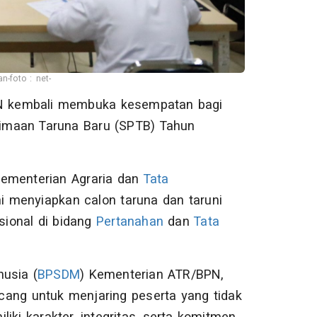
-foto : net-
PN kembali membuka kesempatan bagi
erimaan Taruna Baru (SPTB) Tahun
Kementerian Agraria dan
Tata
i menyiapkan calon taruna dan taruni
ional di bidang
Pertanahan
dan
Tata
usia (
BPSDM
) Kementerian ATR/BPN,
cang untuk menjaring peserta yang tidak