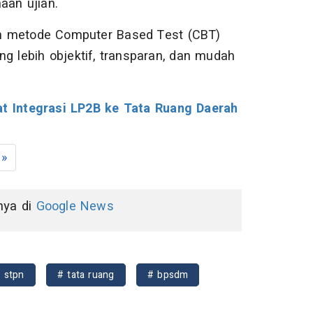
naan ujian.
an metode Computer Based Test (CBT)
ng lebih objektif, transparan, dan mudah
 Integrasi LP2B ke Tata Ruang Daerah
»
nnya di
Google News
k stpn
# tata ruang
# bpsdm