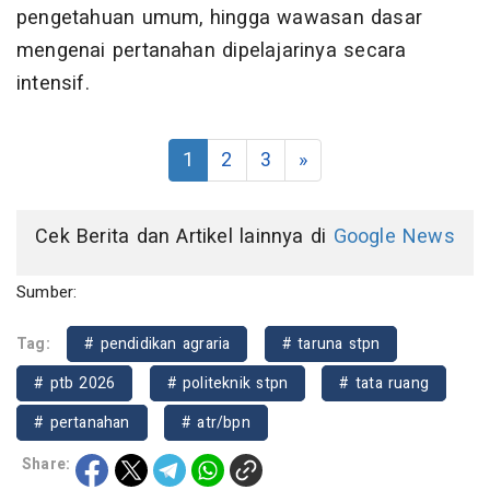
pengetahuan umum, hingga wawasan dasar
mengenai pertanahan dipelajarinya secara
intensif.
1
2
3
»
Cek Berita dan Artikel lainnya di
Google News
Sumber:
Tag:
# pendidikan agraria
# taruna stpn
# ptb 2026
# politeknik stpn
# tata ruang
# pertanahan
# atr/bpn
Share: