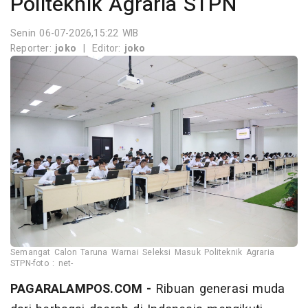
Politeknik Agraria STPN
Senin 06-07-2026,15:22 WIB
Reporter:
joko
|
Editor:
joko
Semangat Calon Taruna Warnai Seleksi Masuk Politeknik Agraria
STPN-foto : net-
PAGARALAMPOS.COM -
Ribuan generasi muda