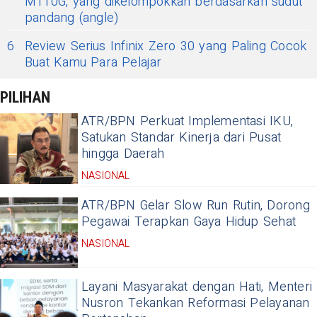
M110G, yang dikelompokkan berdasarkan sudut
pandang (angle)
6
Review Serius Infinix Zero 30 yang Paling Cocok
Buat Kamu Para Pelajar
PILIHAN
ATR/BPN Perkuat Implementasi IKU,
Satukan Standar Kinerja dari Pusat
hingga Daerah
NASIONAL
ATR/BPN Gelar Slow Run Rutin, Dorong
Pegawai Terapkan Gaya Hidup Sehat
NASIONAL
Layani Masyarakat dengan Hati, Menteri
Nusron Tekankan Reformasi Pelayanan