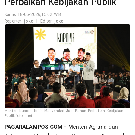
Perbaikan Kebijakan Publik
Kamis 18-06-2026,15:02 WIB
Reporter:
joko
|
Editor:
joko
Menteri Nusron: Kritik Masyarakat Jadi Bahan Perbaikan Kebijakan
Publik-foto : net-
PAGARALAMPOS.COM -
Menteri Agraria dan