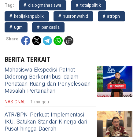
Tag:
# dialogmahasiswa
# totalpolitik
# kebijakanpublik
# nusronwahid
# atrbpn
# ugm
# pancasila
Share:
BERITA TERKAIT
Mahasiswa Ekspedisi Patriot
Didorong Berkontribusi dalam
Penataan Ruang dan Penyelesaian
Masalah Pertanahan
NASIONAL
1 minggu
ATR/BPN Perkuat Implementasi
IKU, Satukan Standar Kinerja dari
Pusat hingga Daerah