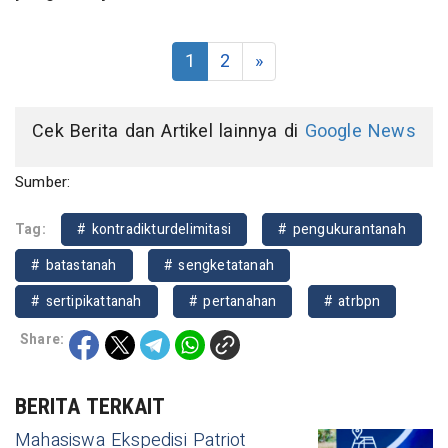
1
2
»
Cek Berita dan Artikel lainnya di
Google News
Sumber:
Tag:
# kontradikturdelimitasi
# pengukurantanah
# batastanah
# sengketatanah
# sertipikattanah
# pertanahan
# atrbpn
Share:
BERITA TERKAIT
Mahasiswa Ekspedisi Patriot