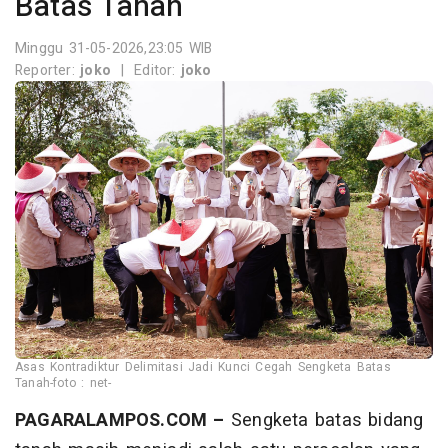
Batas Tanah
Minggu 31-05-2026,23:05 WIB
Reporter:
joko
|
Editor:
joko
Asas Kontradiktur Delimitasi Jadi Kunci Cegah Sengketa Batas
Tanah-foto : net-
PAGARALAMPOS.COM –
Sengketa batas bidang