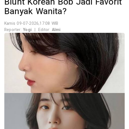
Blunt Korean Bob Jadi Favorit
Banyak Wanita?
Kamis 09-07-2026,17:08 WIB
Reporter:
Yogi
|
Editor:
Almi