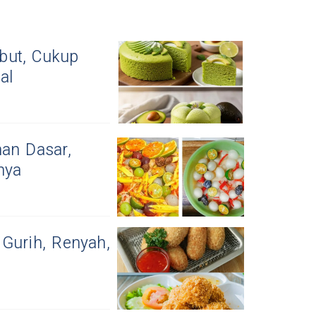
but, Cukup
al
han Dasar,
nya
Gurih, Renyah,