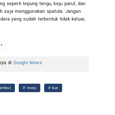
g seperti tepung terigu, keju parut, dan
ah saja menggunakan spatula. Jangan
dara yang sudah terbentuk tidak keluar,
»
nnya di
Google News
lembut
# resep
# kue