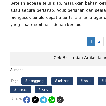
Setelah adonan telur siap, masukkan bahan kerin
susu secara bertahap. Aduk perlahan dan sear
mengaduk terlalu cepat atau terlalu lama agar u
yang bisa membuat adonan kempis.
1
2
Cek Berita dan Artikel lai
Sumber:
Tag:
# panggang
# adonan
# bolu
# 
# masak
# keju
Share: