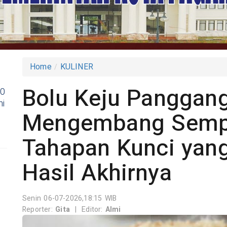
Home
KULINER
Bolu Keju Panggan
80
i
Mengembang Sempu
Tahapan Kunci yan
Hasil Akhirnya
Senin 06-07-2026,18:15 WIB
Reporter:
Gita
|
Editor:
Almi