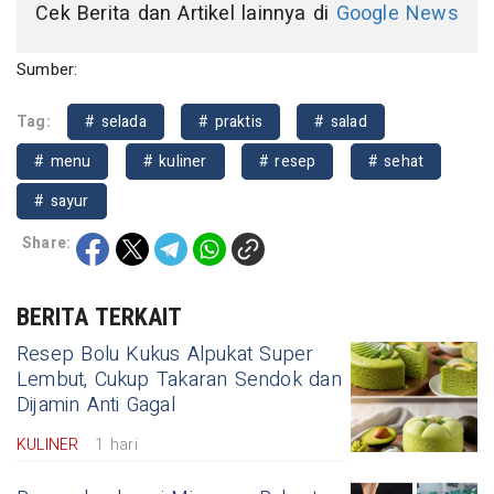
Cek Berita dan Artikel lainnya di
Google News
Sumber:
Tag:
# selada
# praktis
# salad
# menu
# kuliner
# resep
# sehat
# sayur
Share:
BERITA TERKAIT
Resep Bolu Kukus Alpukat Super
Lembut, Cukup Takaran Sendok dan
Dijamin Anti Gagal
KULINER
1 hari