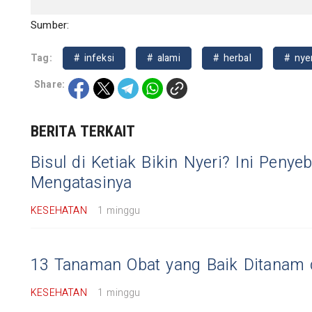
Sumber:
Tag:
# infeksi
# alami
# herbal
# nye
Share:
BERITA TERKAIT
Bisul di Ketiak Bikin Nyeri? Ini Peny
Mengatasinya
KESEHATAN
1 minggu
13 Tanaman Obat yang Baik Ditanam
KESEHATAN
1 minggu