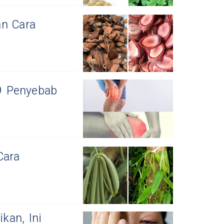
an Cara
 9 Penyebab
Cara
kan, Ini